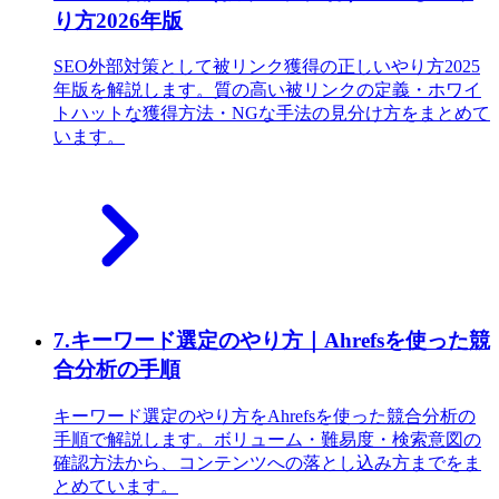
り方2026年版
SEO外部対策として被リンク獲得の正しいやり方2025
年版を解説します。質の高い被リンクの定義・ホワイ
トハットな獲得方法・NGな手法の見分け方をまとめて
います。
7
.
キーワード選定のやり方｜Ahrefsを使った競
合分析の手順
キーワード選定のやり方をAhrefsを使った競合分析の
手順で解説します。ボリューム・難易度・検索意図の
確認方法から、コンテンツへの落とし込み方までをま
とめています。