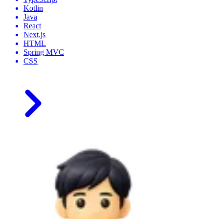
Kotlin
Java
React
Next.js
HTML
Spring MVC
CSS