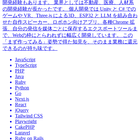
開発経験もあります。 業界としては不動産、医療、人材系
の開発経験が長かったです。 個人開発では Unity と C# での
ゲームや VR、Three.js による3D、ESP32 と LLM を組み合わ
せた自作スピーカー、ロボホン向けアプリ、各種Chrome 拡
張、自分の発信を媒体ごとに保存するエクスポートツールま
で、Webの枠にとらわれずに幅広く開発しています。 この
「まず作ってみる」姿勢で得た知見を、そのまま業務に還元
できるのが持ち味です。
JavaScript
TypeScript
PHP
Java
Ruby
Python
Go
Next.js
React
jQuery
Tailwind CSS
Playwright
CakePHP
Laravel
Ruby on Rails