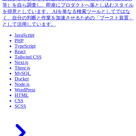
等）を自ら調査し、即座にプロダクトへ落とし込むスタイル
を得意としています。 AIを単なる検索ツールとしてではな
く、自分の判断と作業を加速させるための「ブースト装置」
として活用しています。
JavaScript
PHP
TypeScript
React
Tailwind CSS
Next.js
Three.js
MySQL
Docker
Node.js
WordPress
HTML
CSS
SCSS