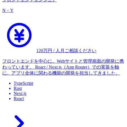
N・Y
120
万円 / 人月
ご相談ください
フロントエンドを中心に、Webサイトと管理画面の開発に携
わっています。 React / Next.js（App Router）での実装を軸
に、アプリ全体に関わる機能の開発を担当してきました。
TypeScript
Rust
Next.js
React