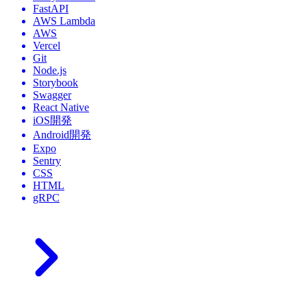
FastAPI
AWS Lambda
AWS
Vercel
Git
Node.js
Storybook
Swagger
React Native
iOS開発
Android開発
Expo
Sentry
CSS
HTML
gRPC