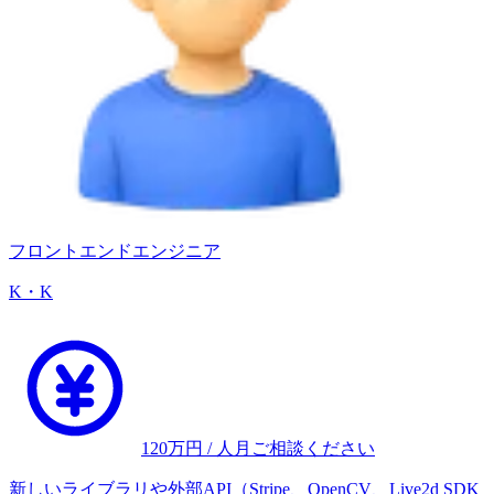
フロントエンドエンジニア
K・K
120
万円 / 人月
ご相談ください
新しいライブラリや外部API（Stripe、OpenCV、Live2d SDK