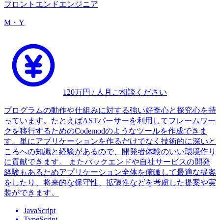
フロントエンドエンジニア
M・Y
120
万円 / 人月
ご相談ください
プログラムの動作や仕組みに対する強い好奇心と探究心を持
っています。たとえばASTパーサーを利用してフレームワー
クを移行するためのCodemodのようなツールを作成できま
す。単にアプリケーションを作るだけでなく技術的に深いと
ころへの知識と経験があるので、開発者体験のいい環境作り
に貢献できます。 またバックエンドや自社サービスの開発
経験もあるためアプリケーション全体を俯瞰して最適な提案
をしたり、将来的な保守性、拡張性などを考慮した提案や実
装ができます。
JavaScript
TypeScript