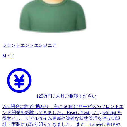
フロントエンドエンジニア
M・T
120
万円 / 人月
ご相談ください
Web開発に約5年携わり、主にtoC向けサービスのフロントエ
ンド開発を経験してきました。 React / Next.js / TypeScript を
得意とし、リアルタイム更新や複雑な状態管理を伴うUI設
計・実装にも取り組んできました。 また、Laravel / PHP や