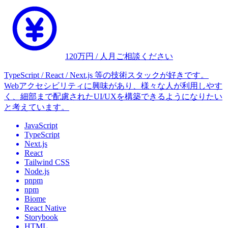
120
万円 / 人月
ご相談ください
TypeScript / React / Next.js 等の技術スタックが好きです。
Webアクセシビリティに興味があり、様々な人が利用しやす
く、細部まで配慮されたUI/UXを構築できるようになりたい
と考えています。
JavaScript
TypeScript
Next.js
React
Tailwind CSS
Node.js
pnpm
npm
Biome
React Native
Storybook
HTML