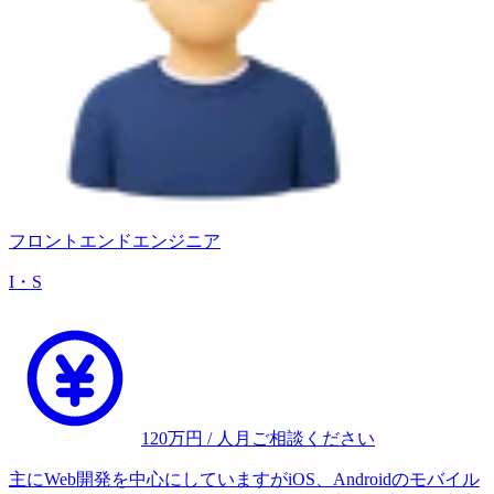
フロントエンドエンジニア
I・S
120
万円 / 人月
ご相談ください
主にWeb開発を中心にしていますがiOS、Androidのモバイル