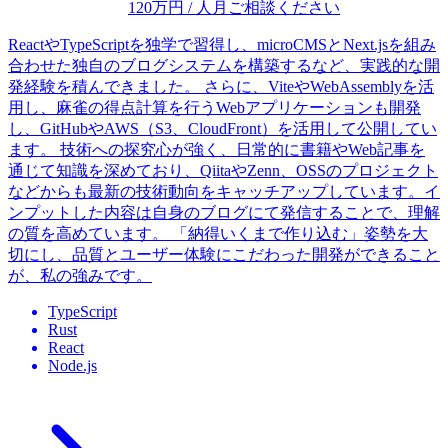
120
万円 / 人月
ご相談ください
ReactやTypeScriptを独学で習得し、microCMSとNext.jsを組み
合わせた独自のブログシステムを構築するなど、実践的な開
発経験を積んできました。 さらに、ViteやWebAssemblyを活
用し、麻雀の得点計算を行うWebアプリケーションも開発
し、GitHubやAWS（S3、CloudFront）を活用して公開してい
ます。 技術への探究心が強く、日常的に書籍やWeb記事を
通じて知識を深めており、QiitaやZenn、OSSのプロジェクト
などからも最新の技術動向をキャッチアップしています。イ
ンプットした内容は自身のブログにて発信することで、理解
の質を高めています。 「納得いくまで作り込む」姿勢を大
切にし、品質とユーザー体験にこだわった開発ができること
が、私の強みです。
TypeScript
Rust
React
Node.js