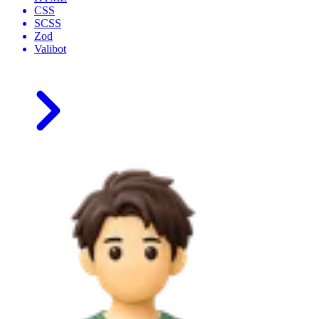
CSS
SCSS
Zod
Valibot