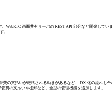
C 画面共有サーバの REST API 部分など開発しています。 Be
ます。
管費の支払いが厳格される動きがあるなど、 DX 化の流れも
に、保管費の支払いや棚卸など、金型の管理機能を追加します。