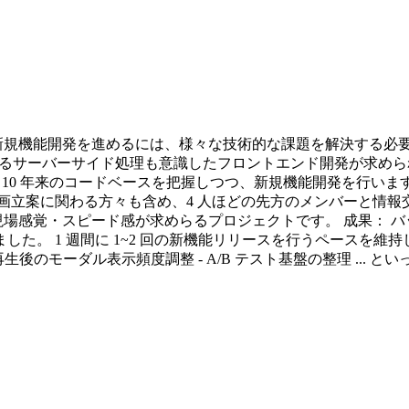
つ新規機能開発を進めるには、様々な技術的な課題を解決する必要
るサーバーサイド処理も意識したフロントエンド開発が求められます。 
ステム構造と 10 年来のコードベースを把握しつつ、新規機能開発を行
画立案に関わる方々も含め、4 人ほどの先方のメンバーと情報
現場感覚・スピード感が求めらるプロジェクトです。 成果： 
 1 週間に 1~2 回の新機能リリースを行うペースを維持しつつ、
後のモーダル表示頻度調整 - A/B テスト基盤の整理 ... とい