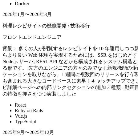
Docker
2026年1月〜2026年3月
料理レシピサイトの機能開発 / 技術移行
フロントエンドエンジニア
背景： 多くの人が閲覧するレシピサイトを 10 年運用しつ
らより良い Web 体験を実現するためには、SSR をはじめとす
Node.js サーバ, REST API などから構成されるシ
る形です。 先方のエンジニアの方々のみでなく新規機能の企
ケーションを取りながら、1 週間に複数回のリリースを行う
も含まれる大きなコードベースに素早くキャッチアップできました。
ピ詳細ページへの内部リンクセクションの追加 3 種類 - 動画再生
の特徴を押さえつつ実装しました
React
Ruby on Rails
Vue.js
TypeScript
2025年9月〜2025年12月