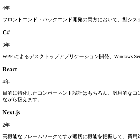
4
年
フロントエンド・バックエンド開発の両方において、型シス
C#
3
年
WPF によるデスクトップアプリケーション開発、Windows Serv
React
4
年
目的に特化したコンポーネント設計はもちろん、汎用的なコンポ
ながら扱えます。
Next.js
2
年
高機能なフレームワークですが適切に機能を把握して、費用