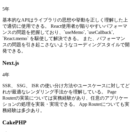
5
年
基本的なAPIはライブラリの思想や挙動を正しく理解した上
で適切に使用できる。 React使用者が陥りやすいパフォーマ
ンスの問題を把握しており、`useMemo`, `useCallback`,
`React.memo` を駆使して解決できる。 また、パフォーマン
スの問題を引き起こさないようなコーディングスタイルで開
発できる。
Next.js
4
年
SSR、 SSG、 ISR の使い分け方法やユースケースに対してど
れが最適なレンダリング手法かを理解している。 Page
Routerの実装については実務経験があり、任意のアプリケー
ションの処理を実装・実現できる。 App Routerについても実
務経験は多少あり。
CakePHP