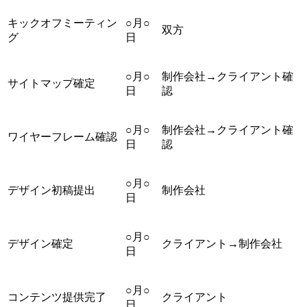
キックオフミーティン
○月○
双方
グ
日
○月○
制作会社→クライアント確
サイトマップ確定
日
認
○月○
制作会社→クライアント確
ワイヤーフレーム確認
日
認
○月○
デザイン初稿提出
制作会社
日
○月○
デザイン確定
クライアント→制作会社
日
○月○
コンテンツ提供完了
クライアント
日