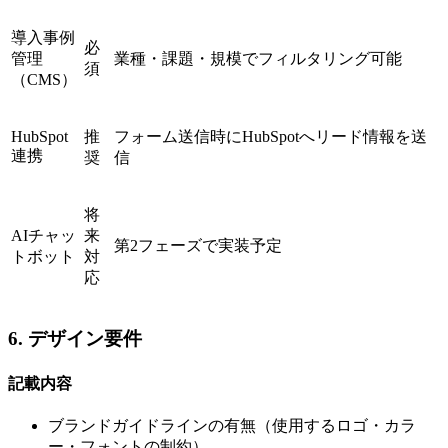
導入事例
必
管理
業種・課題・規模でフィルタリング可能
須
（CMS）
HubSpot
推
フォーム送信時にHubSpotへリード情報を送
連携
奨
信
将
AIチャッ
来
第2フェーズで実装予定
トボット
対
応
6. デザイン要件
記載内容
ブランドガイドラインの有無（使用するロゴ・カラ
ー・フォントの制約）