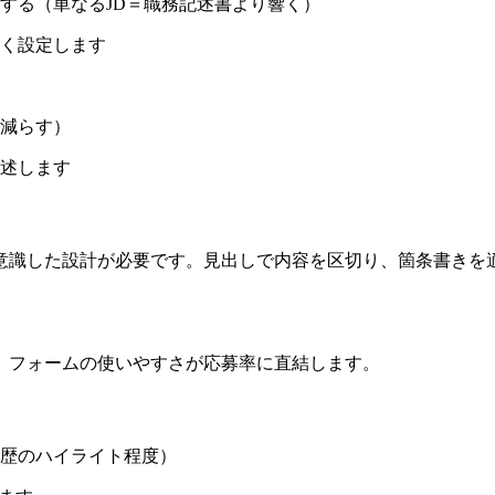
する（単なるJD＝職務記述書より響く）
く設定します
減らす）
述します
意識した設計が必要です。見出しで内容を区切り、箇条書きを
。フォームの使いやすさが応募率に直結します。
歴のハイライト程度）