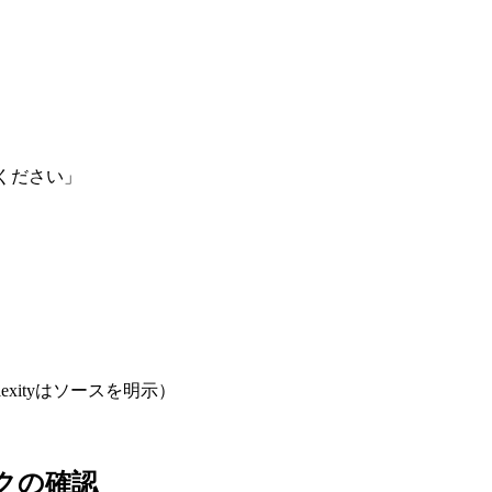
ください」
xityはソースを明示）
クの確認