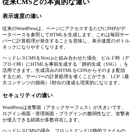
従来CMSとの本質的な違い
表示速度の違い
従来のWordPressは、ページにアクセスするたびにPHPがデ
ータベースを参照してHTMLを生成します。これは毎回サー
バーに計算処理が発生することを意味し、表示速度のボトル
ネックになりやすくなります。
ヘッドレスCMSをNext.jsと組み合わせた場合、ビルド時（デ
プロイ時）にHTMLを事前生成する「静的生成（SSG）」を
活用できます。生成済みのHTMLをCDNからそのまま配信
するため、サーバーの計算処理を省くことができ、LCP（最
大コンテンツの描画）1秒台の達成も現実的になります。
セキュリティの違い
WordPressは攻撃面（アタックサーフェス）が大きいです。
ログイン画面・管理画面・プラグインの脆弱性など、攻撃者
が侵入できる経路が多数存在します。
ヘッドレスCMSの場合、フロントエンドは静的ファイルの