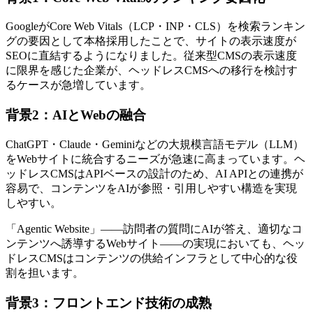
GoogleがCore Web Vitals（LCP・INP・CLS）を検索ランキン
グの要因として本格採用したことで、サイトの表示速度が
SEOに直結するようになりました。従来型CMSの表示速度
に限界を感じた企業が、ヘッドレスCMSへの移行を検討す
るケースが急増しています。
背景2：AIとWebの融合
ChatGPT・Claude・Geminiなどの大規模言語モデル（LLM）
をWebサイトに統合するニーズが急速に高まっています。ヘ
ッドレスCMSはAPIベースの設計のため、AI APIとの連携が
容易で、コンテンツをAIが参照・引用しやすい構造を実現
しやすい。
「Agentic Website」——訪問者の質問にAIが答え、適切なコ
ンテンツへ誘導するWebサイト——の実現においても、ヘッ
ドレスCMSはコンテンツの供給インフラとして中心的な役
割を担います。
背景3：フロントエンド技術の成熟