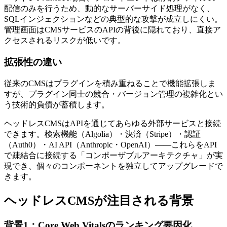
配信のみを行うため、動的なサーバーサイド処理がなく、
SQLインジェクションなどの典型的な攻撃が成立しにくい。
管理画面はCMSサービスのAPIの背後に隠れており、直接ア
クセスされるリスクが低いです。
拡張性の違い
従来のCMSはプラグインを積み重ねることで機能拡張しま
すが、プラグイン同士の競合・バージョン管理の複雑化とい
う技術的負債が蓄積します。
ヘッドレスCMSはAPIを通じてあらゆる外部サービスと接続
できます。検索機能（Algolia）・決済（Stripe）・認証
（Auth0）・AI API（Anthropic・OpenAI）——これらをAPI
で疎結合に接続する「コンポーザブルアーキテクチャ」が実
現でき、個々のコンポーネントを独立してアップグレードで
きます。
ヘッドレスCMSが注目される背景
背景1：Core Web Vitalsのランキング要因化