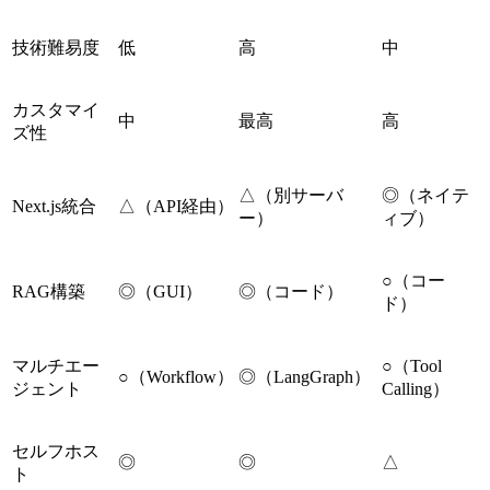
技術難易度
低
高
中
カスタマイ
中
最高
高
ズ性
△（別サーバ
◎（ネイテ
Next.js統合
△（API経由）
ー）
ィブ）
○（コー
RAG構築
◎（GUI）
◎（コード）
ド）
マルチエー
○（Tool
○（Workflow）
◎（LangGraph）
ジェント
Calling）
セルフホス
◎
◎
△
ト