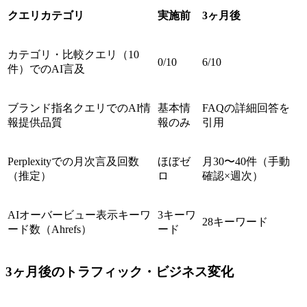
クエリカテゴリ
実施前
3ヶ月後
カテゴリ・比較クエリ（10
0/10
6/10
件）でのAI言及
ブランド指名クエリでのAI情
基本情
FAQの詳細回答を
報提供品質
報のみ
引用
Perplexityでの月次言及回数
ほぼゼ
月30〜40件（手動
（推定）
ロ
確認×週次）
AIオーバービュー表示キーワ
3キーワ
28キーワード
ード数（Ahrefs）
ード
3ヶ月後のトラフィック・ビジネス変化