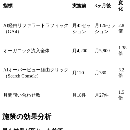
変
指標
実施前
3ヶ月後
化
AI経由リファラートラフィック
月45セッ
月126セッ
2.8
倍
（GA4）
ション
ション
1.38
オーガニック流入全体
月4,200
月5,800
倍
AIオーバービュー経由クリック
3.2
月120
月380
倍
（Search Console）
1.5
月間問い合わせ数
月18件
月27件
倍
施策の効果分析