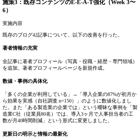
施策3：既存コンテンツのE-E-A-T強化（Week 3〜
6）
実施内容
既存のブログ42記事について、以下の改善を行った。
著者情報の充実
全記事に著者プロフィール（写真・役職・経歴・専門領域）
を追加。著者プロフィールページを新規作成。
数値・事例の具体化
「多くの企業が利用している」→「導入企業の87%が初月か
ら効果を実感（自社調査 n=150）」のように数値化しまし
た。また「ある製造業の企業では」という曖昧な事例を「製
造業C社（従業員80名）では、導入3ヶ月で人事担当者の工
数が月40時間削減」という形式に変更しました。
更新日の明示と情報の最新化