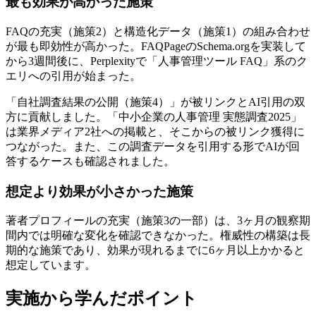
最も効果が高かった施策
FAQの充実（施策2）と構造化データ（施策1）の組み合わせ
が最も即効性が高かった。FAQPageのSchema.orgを実装して
から3週間後に、Perplexityで「人事管理ツール FAQ」系のク
エリへの引用が始まった。
「自社調査結果の公開（施策4）」が被リンクとAI引用の双
方に貢献しました。「中小企業の人事管理 実態調査2025」
は業界メディア2社への掲載と、そこからの被リンク獲得に
つながった。また、この調査データを引用する形でAIが回
答するケースも確認されました。
想定より効果が小さかった施策
著者プロフィールの充実（施策3の一部）は、3ヶ月の観察期
間内では明確な変化を確認できなかった。権威性の構築は長
期的な施策であり、効果が現れるまでに6ヶ月以上かかると
想定しています。
実施から学んだポイント