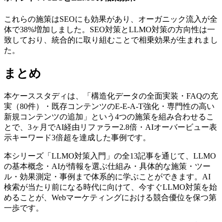
これらの施策はSEOにも効果があり、オーガニック流入が全
体で38%増加しました。SEO対策とLLMO対策の方向性は一
致しており、統合的に取り組むことで相乗効果が生まれまし
た。
まとめ
本ケーススタディは、「構造化データの全面実装・FAQの充
実（80件）・既存コンテンツのE-E-A-T強化・専門性の高い
新規コンテンツの追加」という4つの施策を組み合わせるこ
とで、3ヶ月でAI経由リファラー2.8倍・AIオーバービュー表
示キーワード3倍超を達成した事例です。
本シリーズ「LLMO対策入門」の全13記事を通じて、LLMO
の基本概念・AIが情報を選ぶ仕組み・具体的な施策・ツー
ル・効果測定・事例まで体系的に学ぶことができます。AI
検索が当たり前になる時代に向けて、今すぐLLMO対策を始
めることが、Webマーケティングにおける競合優位を保つ第
一歩です。