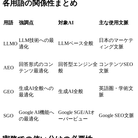
各用語の関係性まとめ
用語
強調点
対象AI
主な使用文脈
LLM技術への最
日本のマーケテ
LLMベース全般
LLMO
適化
ィング文脈
回答形式のコン
回答型エンジン全
コンテンツSEO
AEO
テンツ最適化
般
文脈
生成AI全般への
英語圏・学術文
生成AI全般
GEO
最適化
脈
Google AI機能へ
Google SGE/AIオ
Google SEO文脈
SGO
の最適化
ーバービュー