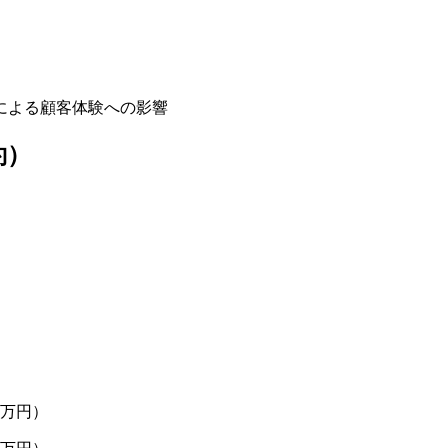
による顧客体験への影響
約）
0万円）