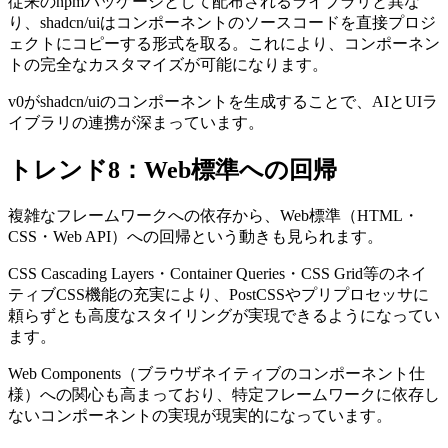
従来のnpmパッケージとして配布されるライブラリと異な
り、shadcn/uiはコンポーネントのソースコードを直接プロジ
ェクトにコピーする形式を取る。これにより、コンポーネン
トの完全なカスタマイズが可能になります。
v0がshadcn/uiのコンポーネントを生成することで、AIとUIラ
イブラリの連携が深まっています。
トレンド8：Web標準への回帰
複雑なフレームワークへの依存から、Web標準（HTML・
CSS・Web API）への回帰という動きも見られます。
CSS Cascading Layers・Container Queries・CSS Grid等のネイ
ティブCSS機能の充実により、PostCSSやプリプロセッサに
頼らずとも高度なスタイリングが実現できるようになってい
ます。
Web Components（ブラウザネイティブのコンポーネント仕
様）への関心も高まっており、特定フレームワークに依存し
ないコンポーネントの実現が現実的になっています。