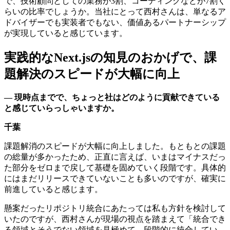
で、技術顧問としての業務が3割、コーディングなどが7割く
らいの比率でしょうか。当社にとって西村さんは、単なるア
ドバイザーでも実装者でもない、価値あるパートナーシップ
が実現していると感じています。
実践的なNext.jsの知見のおかげで、課
題解決のスピードが大幅に向上
— 現時点までで、ちょっと社はどのように貢献できている
と感じていらっしゃいますか。
千葉
課題解消のスピードが大幅に向上しました。もともとの課題
の総量が多かったため、正直に言えば、いまはマイナスだっ
た部分をゼロまで戻して基礎を固めていく段階です。具体的
にはまだリリースできていないことも多いのですが、確実に
前進していると感じます。
懸案だったリポジトリ統合にあたっては私も方針を検討して
いたのですが、西村さんが現場の視点を踏まえて「統合でき
る領域とそうでない領域を見極めて、段階的に統合してい