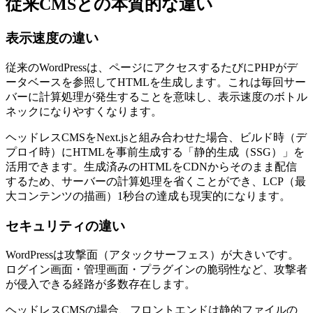
従来CMSとの本質的な違い
表示速度の違い
従来のWordPressは、ページにアクセスするたびにPHPがデ
ータベースを参照してHTMLを生成します。これは毎回サー
バーに計算処理が発生することを意味し、表示速度のボトル
ネックになりやすくなります。
ヘッドレスCMSをNext.jsと組み合わせた場合、ビルド時（デ
プロイ時）にHTMLを事前生成する「静的生成（SSG）」を
活用できます。生成済みのHTMLをCDNからそのまま配信
するため、サーバーの計算処理を省くことができ、LCP（最
大コンテンツの描画）1秒台の達成も現実的になります。
セキュリティの違い
WordPressは攻撃面（アタックサーフェス）が大きいです。
ログイン画面・管理画面・プラグインの脆弱性など、攻撃者
が侵入できる経路が多数存在します。
ヘッドレスCMSの場合、フロントエンドは静的ファイルの