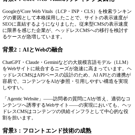
GoogleがCore Web Vitals（LCP・INP・CLS）を検索ランキン
グの要因として本格採用したことで、サイトの表示速度が
SEOに直結するようになりました。従来型CMSの表示速度
に限界を感じた企業が、ヘッドレスCMSへの移行を検討す
るケースが急増しています。
背景2：AIとWebの融合
ChatGPT・Claude・Geminiなどの大規模言語モデル（LLM）
をWebサイトに統合するニーズが急速に高まっています。ヘ
ッドレスCMSはAPIベースの設計のため、AI APIとの連携が
容易で、コンテンツをAIが参照・引用しやすい構造を実現
しやすい。
「Agentic Website」——訪問者の質問にAIが答え、適切なコ
ンテンツへ誘導するWebサイト——の実現においても、ヘッ
ドレスCMSはコンテンツの供給インフラとして中心的な役
割を担います。
背景3：フロントエンド技術の成熟